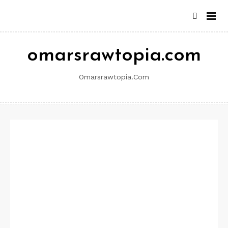
Skip
to
content
omarsrawtopia.com
Omarsrawtopia.com