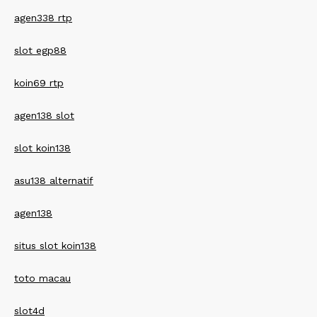
agen338 rtp
slot egp88
koin69 rtp
agen138 slot
slot koin138
asu138 alternatif
agen138
situs slot koin138
toto macau
slot4d