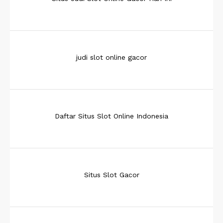
judi slot online gacor
Daftar Situs Slot Online Indonesia
Situs Slot Gacor