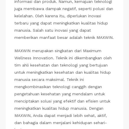
informasi dan produk. Namun, kemajuan teknologi
juga membawa dampak negatif, seperti polusi dan
kelelahan. Oleh karena itu, diperlukan inovasi
terbaru yang dapat meningkatkan kualitas hidup
manusia. Salah satu inovasi yang dapat
memberikan manfaat besar adalah teknik MAXWIN.
MAXWIN merupakan singkatan dari Maximum
Wellness Innovation. Teknik ini dikembangkan oleh
tim ahli kesehatan dan teknologi yang bertujuan
untuk meningkatkan kesehatan dan kualitas hidup
manusia secara maksimal. Teknik ini
mengkombinasikan teknologi canggih dengan
pengetahuan kesehatan yang mendalam untuk
menciptakan solusi yang efektif dan efisien untuk
meningkatkan kualitas hidup manusia. Dengan
MAXWIN, Anda dapat menjadi lebih sehat, aktif,
dan bahagia dalam menjalani kehidupan sehari-