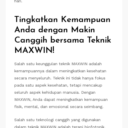
hari.
Tingkatkan Kemampuan
Anda dengan Makin
Canggih bersama Teknik
MAXWIN!
Salah satu keunggulan teknik MAXWIN adalah
kemampuannya dalam meningkatkan kesehatan
secara menyeluruh. Teknik ini tidak hanya fokus
pada satu aspek kesehatan, tetapi mencakup
seluruh aspek kehidupan manusia. Dengan
MAXWIN, Anda dapat meningkatkan kemampuan
fisik, mental, dan emosional secara seimbang.
Salah satu teknologi canggih yang digunakan
dalam teknik MAXWIN adalah terapi biofotonik.