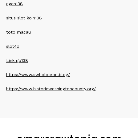
agen138
situs slot koin138
toto macau
slot4d
Link go138
https://www.swholocron.blog/
https://www.historicwashingtoncounty.org/