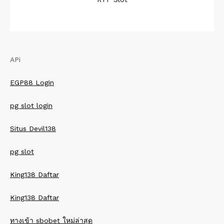
APi
EGP88 Login
pg slot login
Situs Devil138
pg slot
King138 Daftar
King138 Daftar
ทางเข้า sbobet ใหม่ล่าสุด