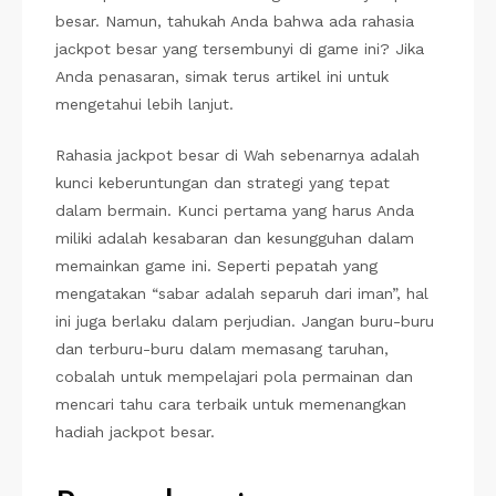
besar. Namun, tahukah Anda bahwa ada rahasia
jackpot besar yang tersembunyi di game ini? Jika
Anda penasaran, simak terus artikel ini untuk
mengetahui lebih lanjut.
Rahasia jackpot besar di Wah sebenarnya adalah
kunci keberuntungan dan strategi yang tepat
dalam bermain. Kunci pertama yang harus Anda
miliki adalah kesabaran dan kesungguhan dalam
memainkan game ini. Seperti pepatah yang
mengatakan “sabar adalah separuh dari iman”, hal
ini juga berlaku dalam perjudian. Jangan buru-buru
dan terburu-buru dalam memasang taruhan,
cobalah untuk mempelajari pola permainan dan
mencari tahu cara terbaik untuk memenangkan
hadiah jackpot besar.