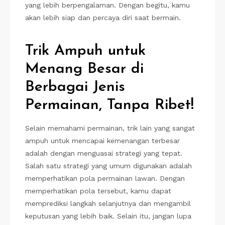
yang lebih berpengalaman. Dengan begitu, kamu
akan lebih siap dan percaya diri saat bermain.
Trik Ampuh untuk
Menang Besar di
Berbagai Jenis
Permainan, Tanpa Ribet!
Selain memahami permainan, trik lain yang sangat
ampuh untuk mencapai kemenangan terbesar
adalah dengan menguasai strategi yang tepat.
Salah satu strategi yang umum digunakan adalah
memperhatikan pola permainan lawan. Dengan
memperhatikan pola tersebut, kamu dapat
memprediksi langkah selanjutnya dan mengambil
keputusan yang lebih baik. Selain itu, jangan lupa