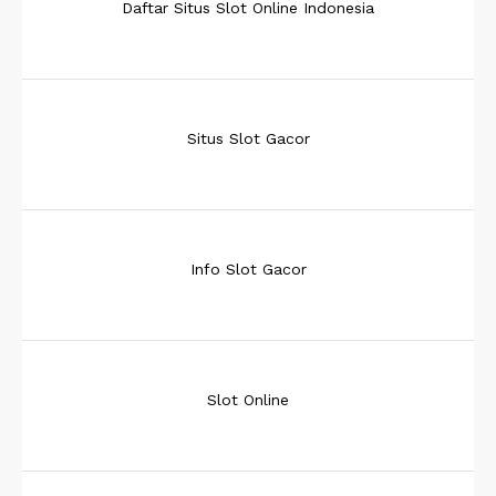
Daftar Situs Slot Online Indonesia
Situs Slot Gacor
Info Slot Gacor
Slot Online