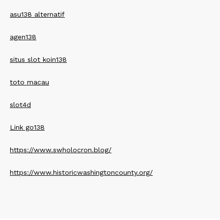
asu138 alternatif
agen138
situs slot koin138
toto macau
slot4d
Link go138
https://www.swholocron.blog/
https://www.historicwashingtoncounty.org/