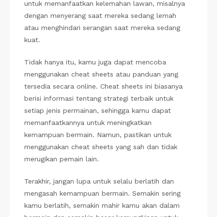
untuk memanfaatkan kelemahan lawan, misalnya
dengan menyerang saat mereka sedang lemah
atau menghindari serangan saat mereka sedang
kuat.
Tidak hanya itu, kamu juga dapat mencoba
menggunakan cheat sheets atau panduan yang
tersedia secara online. Cheat sheets ini biasanya
berisi informasi tentang strategi terbaik untuk
setiap jenis permainan, sehingga kamu dapat
memanfaatkannya untuk meningkatkan
kemampuan bermain. Namun, pastikan untuk
menggunakan cheat sheets yang sah dan tidak
merugikan pemain lain.
Terakhir, jangan lupa untuk selalu berlatih dan
mengasah kemampuan bermain. Semakin sering
kamu berlatih, semakin mahir kamu akan dalam