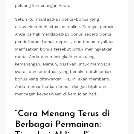
peluang kemenangan Anda.
Selain itu, manfaatkan bonus-bonus yang
ditawarkan oleh situs judi online. Sebagai pemain,
Anda berhak mendapatkan bonus seperti bonus
pendaftaran, bonus deposit, dan bonus loyalitas.
Manfaatkan bonus tersebut untuk meningkatkan
modal Anda dan meningkatkan peluang
kemenangan. Namun, pastikan untuk membaca
syarat dan ketentuan yang berlaku untuk setiap
bonus yang ditawarkan. Hal ini akan membantu
Anda memanfaatkan bonus dengan bijak dan
mencegah kekecewaan di kemudian hari.
“Cara Menang Terus di
Berbagai Permainan: