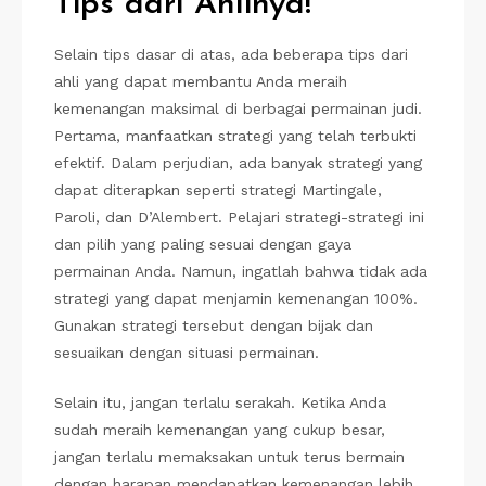
Tips dari Ahlinya!”
Selain tips dasar di atas, ada beberapa tips dari
ahli yang dapat membantu Anda meraih
kemenangan maksimal di berbagai permainan judi.
Pertama, manfaatkan strategi yang telah terbukti
efektif. Dalam perjudian, ada banyak strategi yang
dapat diterapkan seperti strategi Martingale,
Paroli, dan D’Alembert. Pelajari strategi-strategi ini
dan pilih yang paling sesuai dengan gaya
permainan Anda. Namun, ingatlah bahwa tidak ada
strategi yang dapat menjamin kemenangan 100%.
Gunakan strategi tersebut dengan bijak dan
sesuaikan dengan situasi permainan.
Selain itu, jangan terlalu serakah. Ketika Anda
sudah meraih kemenangan yang cukup besar,
jangan terlalu memaksakan untuk terus bermain
dengan harapan mendapatkan kemenangan lebih