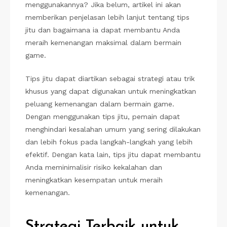
menggunakannya? Jika belum, artikel ini akan
memberikan penjelasan lebih lanjut tentang tips
jitu dan bagaimana ia dapat membantu Anda
meraih kemenangan maksimal dalam bermain
game.
Tips jitu dapat diartikan sebagai strategi atau trik
khusus yang dapat digunakan untuk meningkatkan
peluang kemenangan dalam bermain game.
Dengan menggunakan tips jitu, pemain dapat
menghindari kesalahan umum yang sering dilakukan
dan lebih fokus pada langkah-langkah yang lebih
efektif. Dengan kata lain, tips jitu dapat membantu
Anda meminimalisir risiko kekalahan dan
meningkatkan kesempatan untuk meraih
kemenangan.
Strategi Terbaik untuk