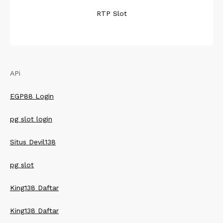
RTP Slot
APi
EGP88 Login
pg slot login
Situs Devil138
pg slot
King138 Daftar
King138 Daftar