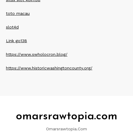
toto macau
slot4d
Link go138
https://www.swholocron.blog/
https://www.historicwashingtoncounty.org/
omarsrawtopia.com
Omarsrawtopia.com