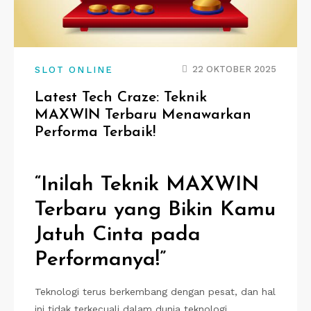
22 OKTOBER 2025
SLOT ONLINE
Latest Tech Craze: Teknik
MAXWIN Terbaru Menawarkan
Performa Terbaik!
“Inilah Teknik MAXWIN
Terbaru yang Bikin Kamu
Jatuh Cinta pada
Performanya!”
Teknologi terus berkembang dengan pesat, dan hal
ini tidak terkecuali dalam dunia teknologi