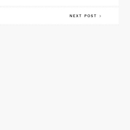
NEXT POST