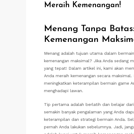
Meraih Kemenangan!
Menang Tanpa Batas: 
Kemenangan Maksima
Menang adalah tujuan utama dalam bermai
kemenangan maksimal? Jika Anda sedang me
yang tepat! Dalam artikel ini, kami akan m
Anda meraih kemenangan secara maksimal. D
meningkatkan keterampilan bermain game An
menghadapi lawan.
Tip pertama adalah berlatih dan belajar da
semakin banyak pengalaman yang Anda dapa
keterampilan dan strategi bermain Anda. Sela
pernah Anda lakukan sebelumnya. Jadi, janga