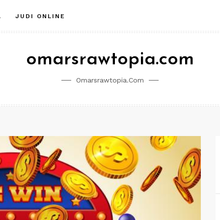
A
JUDI ONLINE
omarsrawtopia.com
Omarsrawtopia.com