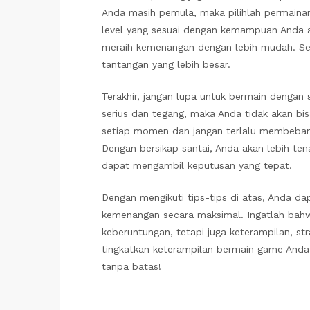
Anda masih pemula, maka pilihlah permainan 
level yang sesuai dengan kemampuan Anda a
meraih kemenangan dengan lebih mudah. Se
tantangan yang lebih besar.
Terakhir, jangan lupa untuk bermain dengan 
serius dan tegang, maka Anda tidak akan bi
setiap momen dan jangan terlalu membebani 
Dengan bersikap santai, Anda akan lebih tena
dapat mengambil keputusan yang tepat.
Dengan mengikuti tips-tips di atas, Anda d
kemenangan secara maksimal. Ingatlah bah
keberuntungan, tetapi juga keterampilan, stra
tingkatkan keterampilan bermain game And
tanpa batas!