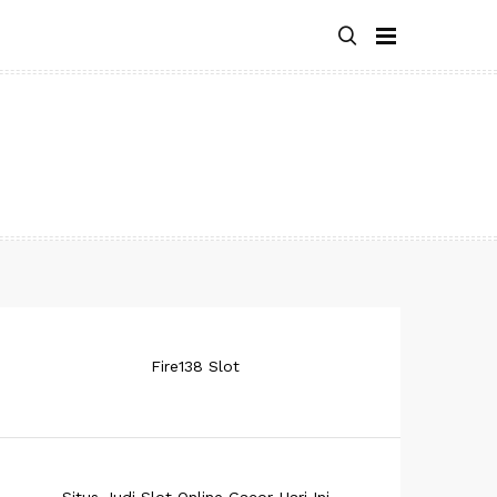
Fire138 Slot