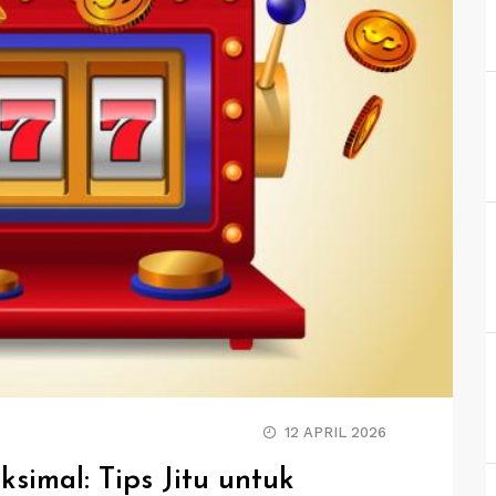
12 APRIL 2026
imal: Tips Jitu untuk