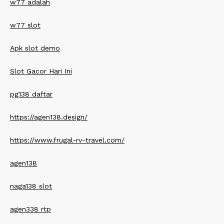
w77 adalah
w77 slot
Apk slot demo
Slot Gacor Hari Ini
pg138 daftar
https://agen138.design/
https://www.frugal-rv-travel.com/
agen138
naga138 slot
agen338 rtp