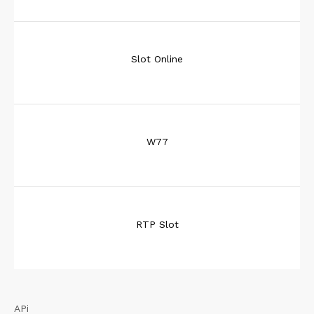
Slot Online
W77
RTP Slot
APi