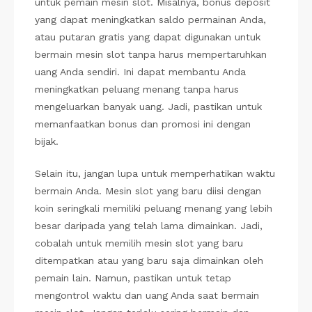
untuk pemain mesin slot. Misalnya, bonus deposit
yang dapat meningkatkan saldo permainan Anda,
atau putaran gratis yang dapat digunakan untuk
bermain mesin slot tanpa harus mempertaruhkan
uang Anda sendiri. Ini dapat membantu Anda
meningkatkan peluang menang tanpa harus
mengeluarkan banyak uang. Jadi, pastikan untuk
memanfaatkan bonus dan promosi ini dengan
bijak.
Selain itu, jangan lupa untuk memperhatikan waktu
bermain Anda. Mesin slot yang baru diisi dengan
koin seringkali memiliki peluang menang yang lebih
besar daripada yang telah lama dimainkan. Jadi,
cobalah untuk memilih mesin slot yang baru
ditempatkan atau yang baru saja dimainkan oleh
pemain lain. Namun, pastikan untuk tetap
mengontrol waktu dan uang Anda saat bermain